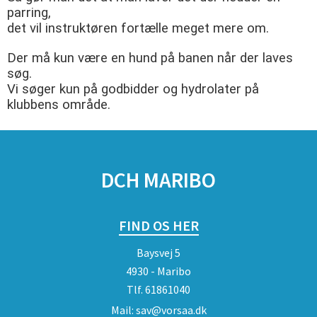
parring,
det vil instruktøren fortælle meget mere om.
Der må kun være en hund på banen når der laves
søg.
Vi søger kun på godbidder og hydrolater på
klubbens område.
SPONSORER
DCH MARIBO
FIND OS HER
Baysvej 5
4930 - Maribo
Tlf.
61861040
Mail:
sav@vorsaa.dk