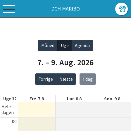
DCH MARIBO
Vis alle
Måned
Uge
Agenda
7. – 9. Aug. 2026
Forrige
Næste
I dag
Uge 32
Fre. 7.8
Lør. 8.8
Søn. 9.8
Hele
dagen
00