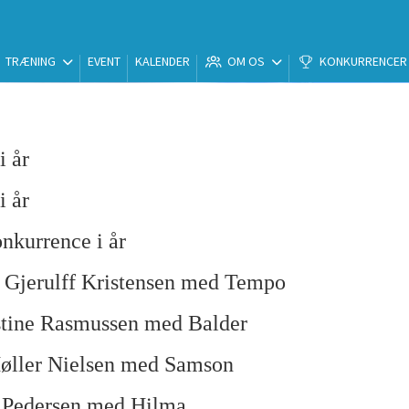
TRÆNING
EVENT
KALENDER
OM OS
KONKURRENCER
i år
i år
onkurrence i år
 Gjerulff Kristensen med Tempo
estine Rasmussen med Balder
 Møller Nielsen med Samson
i Pedersen med Hilma