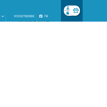
VOVSETIDENDE
FB
Facebook login
Husk mig
Glemt password
Opret profil
Log ind