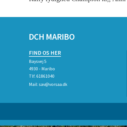
SPONSORER
DCH MARIBO
FIND OS HER
Baysvej 5
4930 - Maribo
Tlf.
61861040
Mail:
sav@vorsaa.dk